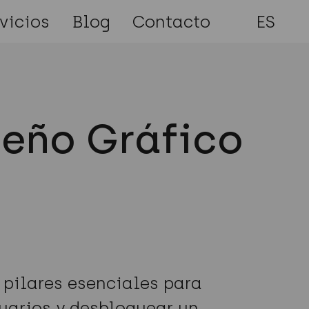
vicios
Blog
Contacto
ES
seño Gráfico
 pilares esenciales para
suarios y desbloquear un