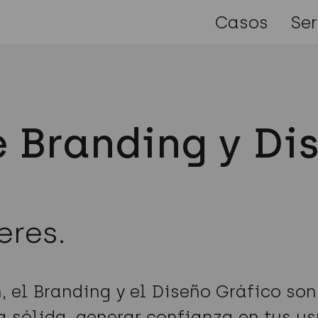
Casos
Ser
e Branding y Di
eres.
el Branding y el Diseño Gráfico son
a sólida, generar confianza en tus u